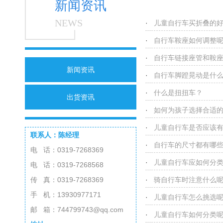
新闻资讯
NEWS
·
儿童自行车买折叠的
·
自行车鞍座如何调整
·
自行车链接座管和鞍
新闻资讯
·
自行车脚蹬晃动是什
·
什么是扭扭车？
出货资讯
·
如何为孩子选择合适
·
儿童自行车是否应该
联系人：陈经理
·
自行车的尺寸都有哪
电 话：0319-7268369
·
儿童自行车应如何分
电 话：0319-7268568
传 真：0319-7268369
·
骑自行车时注意什么
手 机：13930977171
·
儿童自行车怎么挑选
邮 箱：744799743@qq.com
·
儿童自行车如何分类