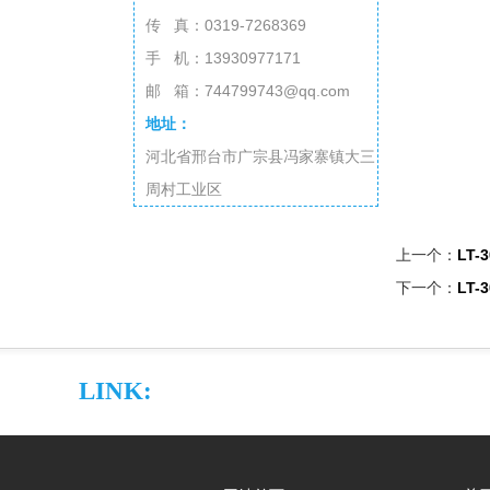
传 真：0319-7268369
手 机：13930977171
邮 箱：744799743@qq.com
地址：
河北省邢台市广宗县冯家寨镇大三
周村工业区
上一个：
LT-3
下一个：
LT-3
LINK: